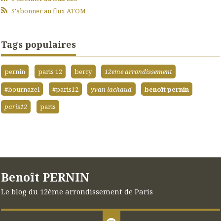
S'abonner au flux ATOM
Tags populaires
pernin
paris 12
bercy
12eme arrondissement
#bournazel
#paris12
yvan lachaud
benoît pernin
paris12
paris
Benoît PERNIN
Le blog du 12ème arrondissement de Paris