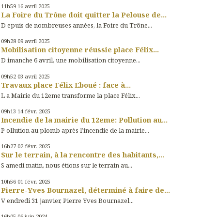
11h59
16
avril 2025
La Foire du Trône doit quitter la Pelouse de...
D epuis de nombreuses années, la Foire du Trône...
09h28
09
avril 2025
Mobilisation citoyenne réussie place Félix...
D imanche 6 avril, une mobilisation citoyenne...
09h52
03
avril 2025
Travaux place Félix Eboué : face à...
L a Mairie du 12eme transforme la place Félix...
09h13
14
févr. 2025
Incendie de la mairie du 12eme: Pollution au...
P ollution au plomb après l’incendie de la mairie...
16h27
02
févr. 2025
Sur le terrain, à la rencontre des habitants,...
S amedi matin, nous étions sur le terrain au...
10h56
01
févr. 2025
Pierre-Yves Bournazel, déterminé à faire de...
V endredi 31 janvier, Pierre Yves Bournazel...
16h05
06
juin 2024