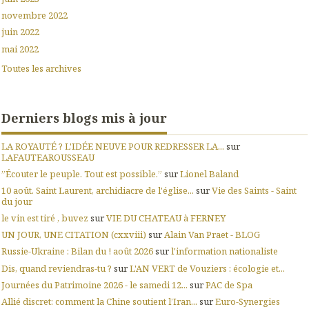
novembre 2022
juin 2022
mai 2022
Toutes les archives
Derniers blogs mis à jour
LA ROYAUTÉ ? L'IDÉE NEUVE POUR REDRESSER LA...
sur
LAFAUTEAROUSSEAU
”Écouter le peuple. Tout est possible.”
sur
Lionel Baland
10 août. Saint Laurent, archidiacre de l'église...
sur
Vie des Saints - Saint
du jour
le vin est tiré , buvez
sur
VIE DU CHATEAU à FERNEY
UN JOUR, UNE CITATION (cxxviii)
sur
Alain Van Praet - BLOG
Russie-Ukraine : Bilan du ! août 2026
sur
l'information nationaliste
Dis, quand reviendras-tu ?
sur
L'AN VERT de Vouziers : écologie et...
Journées du Patrimoine 2026 - le samedi 12...
sur
PAC de Spa
Allié discret: comment la Chine soutient l’Iran...
sur
Euro-Synergies