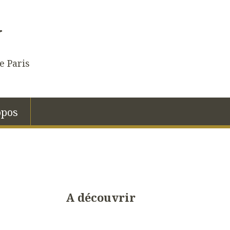
N
e Paris
opos
A découvrir