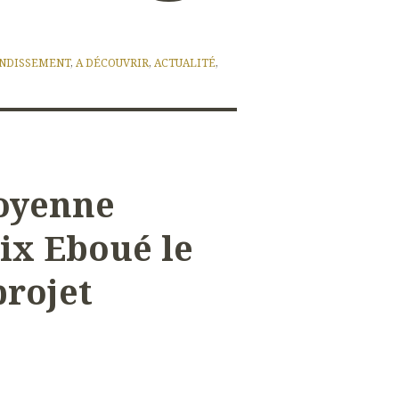
NDISSEMENT
,
A DÉCOUVRIR
,
ACTUALITÉ
,
toyenne
lix Eboué le
projet