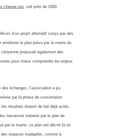
me change.org
, soit près de 1000
fices d’un projet alternatif conçu par des
 améliorer le plan prévu par la mairie du
re citoyenne proposait également des
résents pour mieux comprendre les enjeux
 des échanges, l’association a pu
générée par la phase de concertation
les résultats étaient de fait déjà actés,
 des nuisances induites par le plan de
sé par la mairie, ce plan est décrié là où
ur des espaces inadaptés, comme à