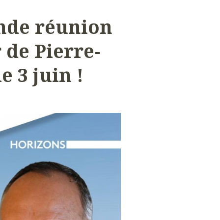
ande réunion
 de Pierre-
e 3 juin !