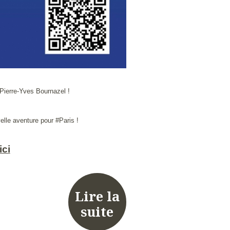
 Pierre-Yves Bournazel !
lle aventure pour #Paris !
ici
Lire la
suite