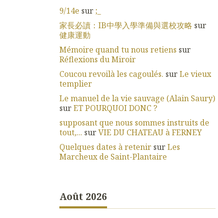
9/14e
sur
;_
家長必讀：IB中學入學準備與選校攻略
sur
健康運動
Mémoire quand tu nous retiens
sur
Réflexions du Miroir
Coucou revoilà les cagoulés.
sur
Le vieux
templier
Le manuel de la vie sauvage (Alain Saury)
sur
ET POURQUOI DONC ?
supposant que nous sommes instruits de
tout,...
sur
VIE DU CHATEAU à FERNEY
Quelques dates à retenir
sur
Les
Marcheux de Saint-Plantaire
Août 2026