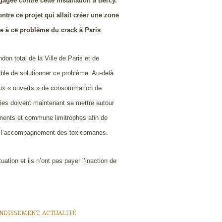
gagée contre cette installation à Bercy.
ntre ce projet qui allait créer une zone
ne à ce problème du crack à Paris
.
ndon total de la Ville de Paris et de
able de solutionner ce problème. Au-delà
ieux « ouverts » de consommation de
rties doivent maintenant se mettre autour
tements et commune limitrophes afin de
et l’accompagnement des toxicomanes.
ation et ils n’ont pas payer l’inaction de
NDISSEMENT
,
ACTUALITÉ