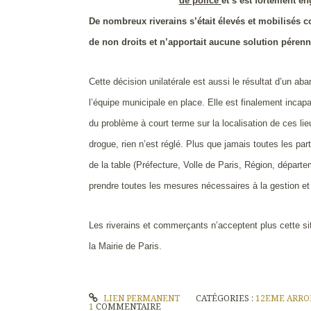
de police
et s’est fortement en
De nombreux riverains s’était élevés et mobilisés co
de non droits et n’apportait aucune solution péren
Cette décision unilatérale est aussi le résultat d’un aba
l’équipe municipale en place. Elle est finalement incap
du problème à court terme sur la localisation de ces l
drogue, rien n’est réglé. Plus que jamais toutes les pa
de la table (Préfecture, Volle de Paris, Région, dépar
prendre toutes les mesures nécessaires à la gestion 
Les riverains et commerçants n’acceptent plus cette situ
la Mairie de Paris.
LIEN PERMANENT
CATÉGORIES :
12EME ARRO
1
COMMENTAIRE