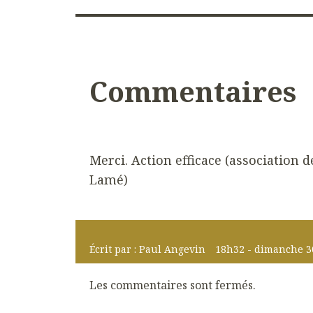
Commentaires
Merci. Action efficace (association d
Lamé)
Écrit par :
Paul Angevin
18h32
-
dimanche 3
Les commentaires sont fermés.