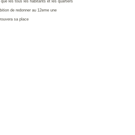
que les tous les habitants et les quartiers
ambition de redonner au 12eme une
rouvera sa place