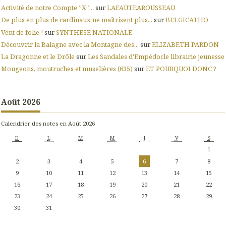
Activité de notre Compte ”X”...
sur
LAFAUTEAROUSSEAU
De plus en plus de cardinaux ne maîtrisent plus...
sur
BELGICATHO
Vent de folie !
sur
SYNTHESE NATIONALE
Découvrir la Balagne avec la Montagne des...
sur
ELIZABETH PARDON
La Dragonne et le Drôle
sur
Les Sandales d'Empédocle librairie jeunesse
Mougeons, moutruches et muselières (635)
sur
ET POURQUOI DONC ?
Août 2026
Calendrier des notes en Août 2026
D
L
M
M
J
V
S
1
2
3
4
5
6
7
8
9
10
11
12
13
14
15
16
17
18
19
20
21
22
23
24
25
26
27
28
29
30
31