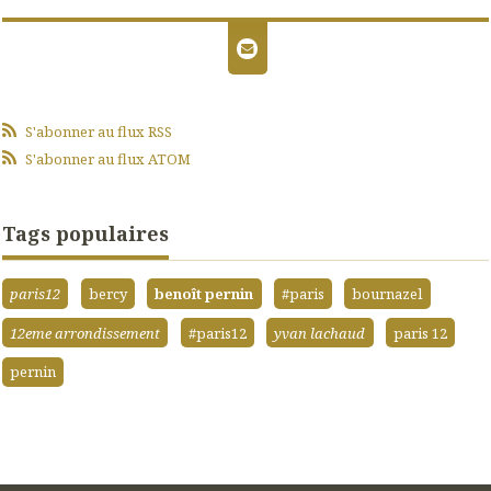
S'abonner au flux RSS
S'abonner au flux ATOM
Tags populaires
paris12
bercy
benoît pernin
#paris
bournazel
12eme arrondissement
#paris12
yvan lachaud
paris 12
pernin