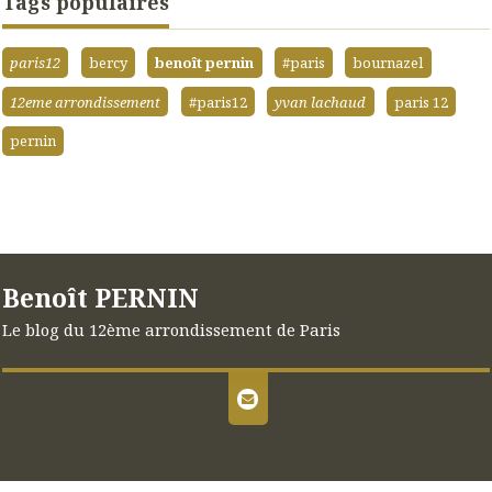
Tags populaires
paris12
bercy
benoît pernin
#paris
bournazel
12eme arrondissement
#paris12
yvan lachaud
paris 12
pernin
Benoît PERNIN
Le blog du 12ème arrondissement de Paris