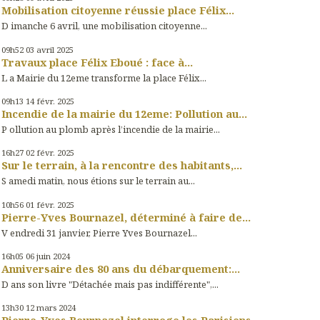
Mobilisation citoyenne réussie place Félix...
D imanche 6 avril, une mobilisation citoyenne...
09h52
03
avril 2025
Travaux place Félix Eboué : face à...
L a Mairie du 12eme transforme la place Félix...
09h13
14
févr. 2025
Incendie de la mairie du 12eme: Pollution au...
P ollution au plomb après l’incendie de la mairie...
16h27
02
févr. 2025
Sur le terrain, à la rencontre des habitants,...
S amedi matin, nous étions sur le terrain au...
10h56
01
févr. 2025
Pierre-Yves Bournazel, déterminé à faire de...
V endredi 31 janvier, Pierre Yves Bournazel...
16h05
06
juin 2024
Anniversaire des 80 ans du débarquement:...
D ans son livre "Détachée mais pas indifférente",...
13h30
12
mars 2024