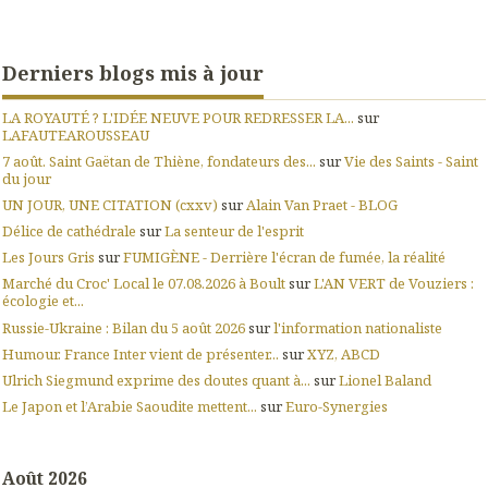
Derniers blogs mis à jour
LA ROYAUTÉ ? L'IDÉE NEUVE POUR REDRESSER LA...
sur
LAFAUTEAROUSSEAU
7 août. Saint Gaëtan de Thiène, fondateurs des...
sur
Vie des Saints - Saint
du jour
UN JOUR, UNE CITATION (cxxv)
sur
Alain Van Praet - BLOG
Délice de cathédrale
sur
La senteur de l'esprit
Les Jours Gris
sur
FUMIGÈNE - Derrière l'écran de fumée, la réalité
Marché du Croc' Local le 07.08.2026 à Boult
sur
L'AN VERT de Vouziers :
écologie et...
Russie-Ukraine : Bilan du 5 août 2026
sur
l'information nationaliste
Humour. France Inter vient de présenter...
sur
XYZ, ABCD
Ulrich Siegmund exprime des doutes quant à...
sur
Lionel Baland
Le Japon et l’Arabie Saoudite mettent...
sur
Euro-Synergies
Août 2026