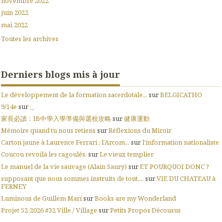
novembre 2022
juin 2022
mai 2022
Toutes les archives
Derniers blogs mis à jour
Le développement de la formation sacerdotale...
sur
BELGICATHO
9/14e
sur
;_
家長必讀：IB中學入學準備與選校攻略
sur
健康運動
Mémoire quand tu nous retiens
sur
Réflexions du Miroir
Carton jaune à Laurence Ferrari : l’Arcom...
sur
l'information nationaliste
Coucou revoilà les cagoulés.
sur
Le vieux templier
Le manuel de la vie sauvage (Alain Saury)
sur
ET POURQUOI DONC ?
supposant que nous sommes instruits de tout,...
sur
VIE DU CHATEAU à
FERNEY
Luminous de Guillem Marí
sur
Books are my Wonderland
Projet 52-2026 #32 Ville / Village
sur
Petits Propos Décousus