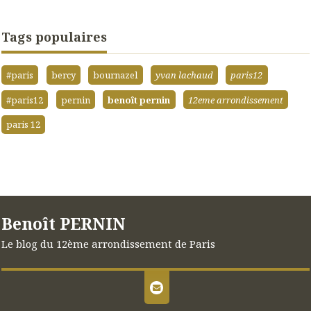
Tags populaires
#paris
bercy
bournazel
yvan lachaud
paris12
#paris12
pernin
benoît pernin
12eme arrondissement
paris 12
Benoît PERNIN
Le blog du 12ème arrondissement de Paris