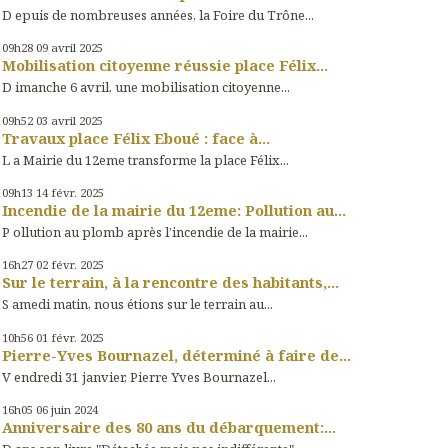
D epuis de nombreuses années, la Foire du Trône...
09h28
09
avril 2025
Mobilisation citoyenne réussie place Félix...
D imanche 6 avril, une mobilisation citoyenne...
09h52
03
avril 2025
Travaux place Félix Eboué : face à...
L a Mairie du 12eme transforme la place Félix...
09h13
14
févr. 2025
Incendie de la mairie du 12eme: Pollution au...
P ollution au plomb après l’incendie de la mairie...
16h27
02
févr. 2025
Sur le terrain, à la rencontre des habitants,...
S amedi matin, nous étions sur le terrain au...
10h56
01
févr. 2025
Pierre-Yves Bournazel, déterminé à faire de...
V endredi 31 janvier, Pierre Yves Bournazel...
16h05
06
juin 2024
Anniversaire des 80 ans du débarquement:...