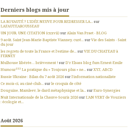
Derniers blogs mis à jour
LA ROYAUTÉ ? L'IDÉE NEUVE POUR REDRESSER LA...
sur
LAFAUTEAROUSSEAU
UN JOUR, UNE CITATION (cxxvii)
sur
Alain Van Praet - BLOG
9 août. Saint Jean-Marie-Baptiste Vianney, curé...
sur
Vie des Saints - Saint
du jour
les regrets de toute la France et l'estime de...
sur
VIE DU CHATEAU à
FERNEY
Mulhouse libérée… brièvement !
sur
D'r Elsass blog fum Ernest-Emile
Humour²²² La pratique du « Toujours plus » ne...
sur
XYZ, ABCD
Russie Ukraine : Bilan du 7 août 2026
sur
l'information nationaliste
Ce mois-ci, au ciné-club...
sur
le croquis de côté
Douguine, Mamleev, le dard métaphysique et la...
sur
Euro-Synergies
Nuit Internationale de la Chauve-Souris 2026
sur
L'AN VERT de Vouziers
: écologie et...
Août 2026