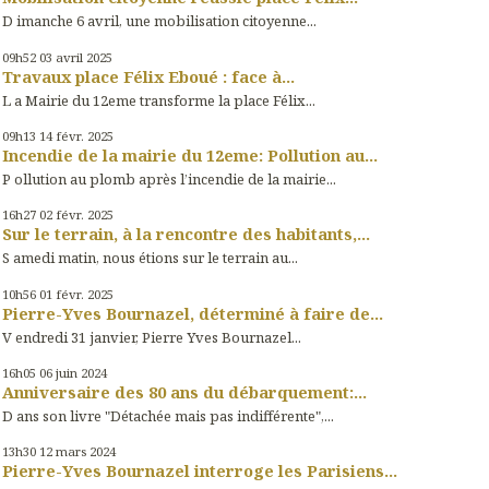
D imanche 6 avril, une mobilisation citoyenne...
09h52
03
avril 2025
Travaux place Félix Eboué : face à...
L a Mairie du 12eme transforme la place Félix...
09h13
14
févr. 2025
Incendie de la mairie du 12eme: Pollution au...
P ollution au plomb après l’incendie de la mairie...
16h27
02
févr. 2025
Sur le terrain, à la rencontre des habitants,...
S amedi matin, nous étions sur le terrain au...
10h56
01
févr. 2025
Pierre-Yves Bournazel, déterminé à faire de...
V endredi 31 janvier, Pierre Yves Bournazel...
16h05
06
juin 2024
Anniversaire des 80 ans du débarquement:...
D ans son livre "Détachée mais pas indifférente",...
13h30
12
mars 2024
Pierre-Yves Bournazel interroge les Parisiens...