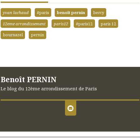
yvan lachaud
#paris
benoît pernin
bercy
12eme arrondissement
paris12
#paris12
paris 12
bournazel
pernin
Benoît PERNIN
Le blog du 12ème arrondissement de Paris