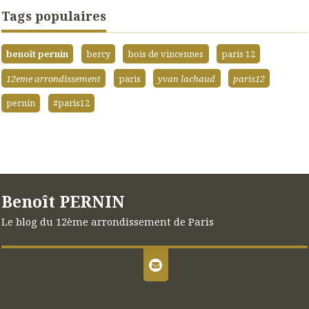
Tags populaires
benoît pernin
bercy
bois de vincennes
paris 12
12eme arrondissement
paris
yvan lachaud
paris12
pernin
#paris12
Benoît PERNIN
Le blog du 12ème arrondissement de Paris