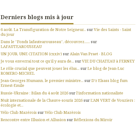
Derniers blogs mis à jour
6 août. La Transfiguration de Notre Seigneur...
sur
Vie des Saints - Saint
du jour
Dans le ”Fonds lafautearousseau”, découvrez......
sur
LAFAUTEAROUSSEAU
UN JOUR, UNE CITATION (cxxiv)
sur
Alain Van Praet - BLOG
Je vous enverrai tout ce qu’il y aura de...
sur
VIE DU CHATEAU à FERNEY
Le rôle crucial que peuvent jouer les élus...
sur
Le blog de Jean-Luc
ROMERO-MICHEL
Jean-Georges Humann, le premier ministre...
sur
D'r Elsass blog fum
Ernest-Emile
Russie-Ukraine : Bilan du 4 août 2026
sur
l'information nationaliste
Nuit internationale de la Chauve-souris 2026
sur
L'AN VERT de Vouziers :
écologie et...
Vélo Club Mazérois
sur
Vélo Club Mazèrois
Rencontre entre Illusion et Allusion
sur
Réflexions du Miroir