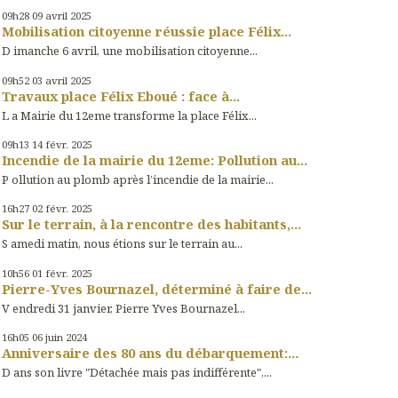
09h28
09
avril 2025
Mobilisation citoyenne réussie place Félix...
D imanche 6 avril, une mobilisation citoyenne...
09h52
03
avril 2025
Travaux place Félix Eboué : face à...
L a Mairie du 12eme transforme la place Félix...
09h13
14
févr. 2025
Incendie de la mairie du 12eme: Pollution au...
P ollution au plomb après l’incendie de la mairie...
16h27
02
févr. 2025
Sur le terrain, à la rencontre des habitants,...
S amedi matin, nous étions sur le terrain au...
10h56
01
févr. 2025
Pierre-Yves Bournazel, déterminé à faire de...
V endredi 31 janvier, Pierre Yves Bournazel...
16h05
06
juin 2024
Anniversaire des 80 ans du débarquement:...
D ans son livre "Détachée mais pas indifférente",...