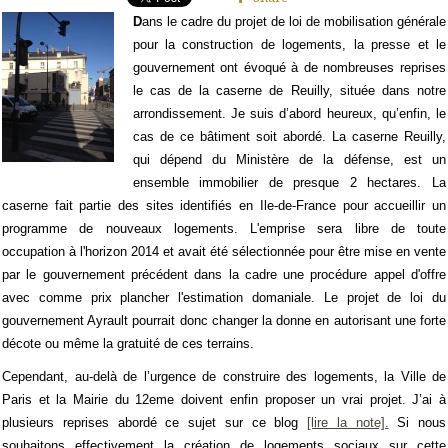
D
ans le cadre du projet de loi de mobilisation générale
pour la construction de logements, la presse et le
gouvernement ont évoqué à de nombreuses reprises
le cas de la caserne de Reuilly, située dans notre
arrondissement. Je suis d’abord heureux, qu’enfin, le
cas de ce bâtiment soit abordé. La caserne Reuilly,
qui dépend du Ministère de la défense, est un
ensemble immobilier de presque 2 hectares. La
caserne fait partie des sites identifiés en Ile-de-France pour accueillir un
programme de nouveaux logements. L'emprise sera libre de toute
occupation à l'horizon 2014 et avait été sélectionnée pour être mise en vente
par le gouvernement précédent dans la cadre une procédure appel d'offre
avec comme prix plancher l'estimation domaniale. Le projet de loi du
gouvernement Ayrault pourrait donc changer la donne en autorisant une forte
décote ou même la gratuité de ces terrains.
Cependant, au-delà de l’urgence de construire des logements, la Ville de
Paris et la Mairie du 12eme doivent enfin proposer un vrai projet. J’ai à
plusieurs reprises abordé ce sujet sur ce blog
[lire la note].
Si nous
souhaitons effectivement la création de logements sociaux sur cette