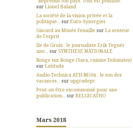
”Reprends ton pays. Tout est possible.”
sur
Lionel Baland
La société de la vision privée et la
politique...
sur
Euro-Synergies
Giscard au Musée Fenaille
sur
La senteur
de l'esprit
Ile de Groix : le journaliste Erik Tegnér
une...
sur
SYNTHESE NATIONALE
Rouge sur Rouge (Sara, cuisine Dolomites)
sur
Latitude
Audio‑Technica ATH‑M50x : le son des
vacances...
sur
upgradepc
Peut-on être excommunié pour une
publication...
sur
BELGICATHO
Mars 2018