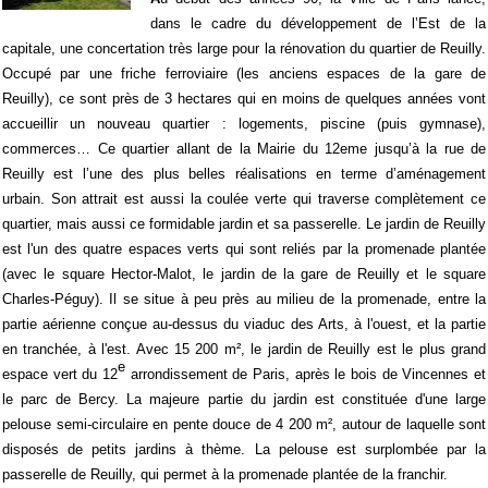
dans le cadre du développement de l’Est de la
capitale, une concertation très large pour la rénovation du quartier de Reuilly.
Occupé par une friche ferroviaire (les anciens espaces de la gare de
Reuilly), ce sont près de 3 hectares qui en moins de quelques années vont
accueillir un nouveau quartier : logements, piscine (puis gymnase),
commerces… Ce quartier allant de la Mairie du 12eme jusqu’à la rue de
Reuilly est l’une des plus belles réalisations en terme d’aménagement
urbain. Son attrait est aussi la coulée verte qui traverse complètement ce
quartier, mais aussi ce formidable jardin et sa passerelle. Le jardin de Reuilly
est l'un des quatre espaces verts qui sont reliés par la promenade plantée
(avec le square Hector-Malot, le jardin de la gare de Reuilly et le square
Charles-Péguy). Il se situe à peu près au milieu de la promenade, entre la
partie aérienne conçue au-dessus du viaduc des Arts, à l'ouest, et la partie
en tranchée, à l'est. Avec 15 200 m², le jardin de Reuilly est le plus grand
e
espace vert du 12
arrondissement de Paris, après le bois de Vincennes et
le parc de Bercy. La majeure partie du jardin est constituée d'une large
pelouse semi-circulaire en pente douce de 4 200 m², autour de laquelle sont
disposés de petits jardins à thème. La pelouse est surplombée par la
passerelle de Reuilly, qui permet à la promenade plantée de la franchir
.