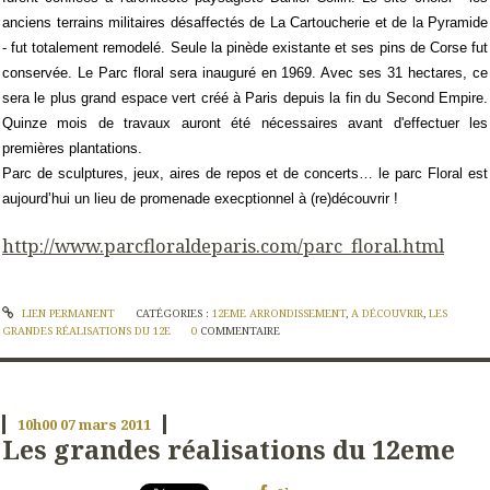
anciens terrains militaires désaffectés de La Cartoucherie et de la Pyramide
- fut totalement remodelé. Seule la pinède existante et ses pins de Corse fut
conservée. Le Parc floral sera inauguré en 1969. Avec ses 31 hectares, ce
sera le plus grand espace vert créé à Paris depuis la fin du Second Empire.
Quinze mois de travaux auront été nécessaires avant d'effectuer les
premières plantations.
Parc de sculptures, jeux, aires de repos et de concerts… le parc Floral est
aujourd’hui un lieu de promenade execptionnel à (re)découvrir !
http://www.parcfloraldeparis.com/parc_floral.html
LIEN PERMANENT
CATÉGORIES :
12EME ARRONDISSEMENT
,
A DÉCOUVRIR
,
LES
GRANDES RÉALISATIONS DU 12E
0
COMMENTAIRE
10h00
07
mars 2011
Les grandes réalisations du 12eme