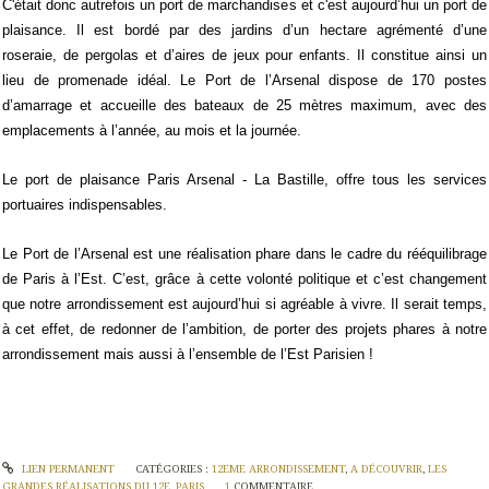
C'était donc autrefois un port de marchandises et c'est aujourd’hui un port de
plaisance. Il est bordé par des jardins d’un hectare agrémenté d’une
roseraie, de pergolas et d’aires de jeux pour enfants. Il constitue ainsi un
lieu de promenade idéal. Le Port de l’Arsenal dispose de 170 postes
d’amarrage et accueille des bateaux de 25 mètres maximum, avec des
emplacements à l’année, au mois et la journée.
Le port de plaisance Paris Arsenal - La Bastille, offre tous les services
portuaires indispensables.
Le Port de l’Arsenal est une réalisation phare dans le cadre du rééquilibrage
de Paris à l’Est. C’est, grâce à cette volonté politique et c’est changement
que notre arrondissement est aujourd’hui si agréable à vivre. Il serait temps,
à cet effet, de redonner de l’ambition, de porter des projets phares à notre
arrondissement mais aussi à l’ensemble de l’Est Parisien !
LIEN PERMANENT
CATÉGORIES :
12EME ARRONDISSEMENT
,
A DÉCOUVRIR
,
LES
GRANDES RÉALISATIONS DU 12E
,
PARIS
1
COMMENTAIRE