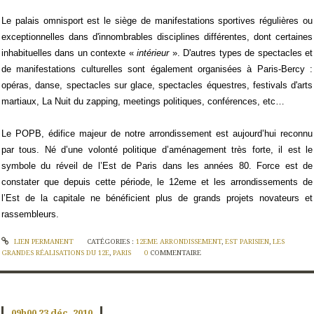
Le palais omnisport est le siège de manifestations sportives régulières ou
exceptionnelles dans d'innombrables disciplines différentes, dont certaines
inhabituelles dans un contexte «
intérieur
». D'autres types de spectacles et
de manifestations culturelles sont également organisées à Paris-Bercy :
opéras, danse, spectacles sur glace, spectacles équestres, festivals d'arts
martiaux, La Nuit du zapping, meetings politiques, conférences, etc…
Le POPB, édifice majeur de notre arrondissement est aujourd’hui reconnu
par tous. Né d’une volonté politique d’aménagement très forte, il est le
symbole du réveil de l’Est de Paris dans les années 80. Force est de
constater que depuis cette période, le 12eme et les arrondissements de
l’Est de la capitale ne bénéficient plus de grands projets novateurs et
rassembleurs.
LIEN PERMANENT
CATÉGORIES :
12EME ARRONDISSEMENT
,
EST PARISIEN
,
LES
GRANDES RÉALISATIONS DU 12E
,
PARIS
0
COMMENTAIRE
09h00
23
déc. 2010