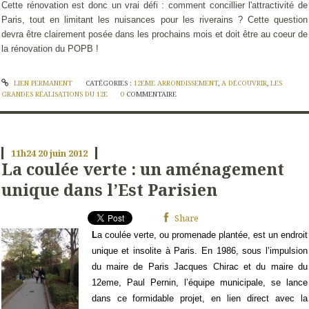
Cette rénovation est donc un vrai défi : comment concillier l'attractivité de
Paris, tout en limitant les nuisances pour les riverains ? Cette question
devra être clairement posée dans les prochains mois et doit être au coeur de
la rénovation du POPB !
LIEN PERMANENT
CATÉGORIES :
12EME ARRONDISSEMENT
,
A DÉCOUVRIR
,
LES
GRANDES RÉALISATIONS DU 12E
0
COMMENTAIRE
11h24
20
juin 2012
La coulée verte : un aménagement
unique dans l’Est Parisien
Share
L
a coulée verte, ou promenade plantée, est un endroit
unique et insolite à Paris. En 1986, sous l’impulsion
du maire de Paris Jacques Chirac et du maire du
12eme, Paul Pernin, l’équipe municipale, se lance
dans ce formidable projet, en lien direct avec la