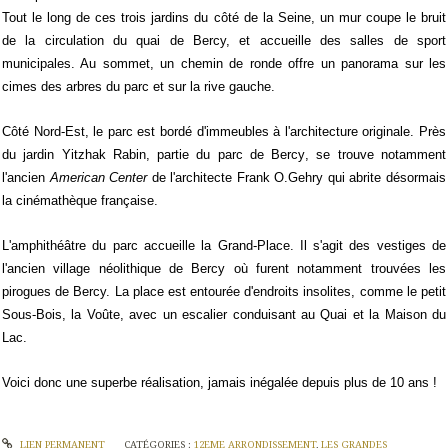
Tout le long de ces trois jardins du côté de la Seine, un mur coupe le bruit
de la circulation du quai de Bercy, et accueille des salles de sport
municipales. Au sommet, un chemin de ronde offre un panorama sur les
cimes des arbres du parc et sur la rive gauche.
Côté Nord-Est, le parc est bordé d'immeubles à l'architecture originale. Près
du jardin Yitzhak Rabin, partie du
parc de Bercy
, se trouve notamment
l'ancien
American Center
de l'architecte Frank O.Gehry qui abrite désormais
la cinémathèque française.
L'amphithéâtre du parc accueille la Grand-Place. Il s'agit des vestiges de
l'ancien village néolithique de Bercy où furent notamment trouvées les
pirogues de Bercy. La place est entourée d'endroits insolites, comme le petit
Sous-Bois, la Voûte, avec un escalier conduisant au Quai et la Maison du
Lac.
Voici donc une superbe réalisation, jamais inégalée depuis plus de 10 ans !
LIEN PERMANENT
CATÉGORIES :
12EME ARRONDISSEMENT
,
LES GRANDES