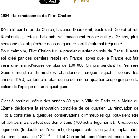
Share
1984 : la renaissance de l’Ilot Chalon
.
D
élimité par la rue de Chalon, l’avenue Daumesnil, boulevard Diderot et rue
Rambouillet, certains habitants se souviennent encore qu’il y a 25 ans, plus
personne n’osait pénétrer dans ce quartier tant il était mal fréquenté.
Pour mémoire, l’Ilot Chalon fut le premier quartier chinois de Paris. Il avait
été créé par ces derniers restés en France, après que la France eut fait
venir une main-d’œuvre de plus de 100 000 Chinois pendant la Première
Guerre mondiale. Immeubles abandonnés, drogue, squat… depuis les
années 1970, ce territoire était connu comme un quartier coupe-gorge où la
police de l’époque ne se risquait guère….
C’est à partir du début des années 80 que la Ville de Paris et la Mairie du
12eme décidèrent la rénovation complète de ce quartier. La rénovation de
l’îlot à consistée à quelques conservations d’immeubles qui pouvaient être
réhabilités mais surtout des démolitions (700 petits logements).
Création de
logements (le double de l’existant), d’équipements, d’un jardin, implantation
eme
du commissariat du 12
…. L’Ilot Chalon fut complètement reconstruit en