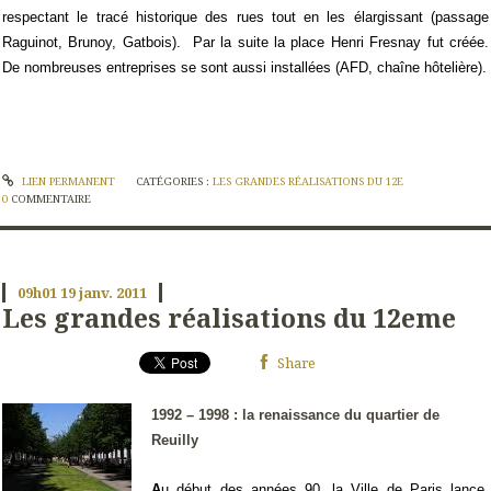
respectant le tracé historique des rues tout en les élargissant (passage
Raguinot, Brunoy, Gatbois).
Par la suite la place Henri Fresnay fut créée.
De nombreuses entreprises se sont aussi installées (AFD, chaîne hôtelière).
LIEN PERMANENT
CATÉGORIES :
LES GRANDES RÉALISATIONS DU 12E
0
COMMENTAIRE
09h01
19
janv. 2011
Les grandes réalisations du 12eme
Share
1992 – 1998 : la renaissance du quartier de
Reuilly
A
u début des années 90, la Ville de Paris lance,