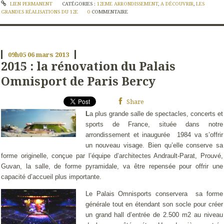
LIEN PERMANENT
CATÉGORIES :
12EME ARRONDISSEMENT
,
A DÉCOUVRIR
,
LES
GRANDES RÉALISATIONS DU 12E
0
COMMENTAIRE
09h05
06
mars 2013
2015 : la rénovation du Palais
Omnisport de Paris Bercy
Share
L
a plus grande salle de spectacles, concerts et
sports de France, située dans notre
arrondissement et inaugurée
1984 va s’offrir
un nouveau visage. Bien qu’elle conserve sa
forme originelle, conçue par l’équipe d’architectes Andrault-Parat, Prouvé,
Guvan, la salle, de forme pyramidale, va être repensée pour offrir une
capacité d’accueil plus importante.
Le Palais Omnisports conservera
sa forme
générale tout en étendant son socle pour créer
un grand hall d’entrée de 2.500 m2 au niveau