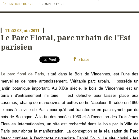
RÉALISATIONS DU 12E
1
COMMENTAIRE
11h52
08
juin 2011
Le Parc Floral, parc urbain de l'Est
parisien
Share
L
e parc floral de Paris
, situé dans le Bois de Vincennes, est l’une des
merveilles de notre arrondissement. Véritable parc urbain, il possède un
jardin botanique important.
Au XIXe siècle, le bois de Vincennes est un
terrain d'entraînement militaire. Il est défriché pour laisser place aux
casernes, champ de manœuvres et buttes de tir. Napoléon III cède en 1860
le bois à la ville de Paris pour qu'il soit transformé en parc symétrique du
bois de Boulogne.
À la fin des années 1960 et à l'occasion des Troisièmes
Floralies Internationales, un site est recherché dans le bois par la Ville de
Paris pour abriter la manifestation. La conception et la réalisation du Parc
furent confiées à l'architecte paysagiste Daniel Collin.
Le site choisi - les