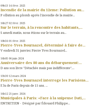
09h13
14
févr. 2025
Incendie de la mairie du 12eme: Pollution au...
P ollution au plomb après l’incendie de la mairie...
16h27
02
févr. 2025
Sur le terrain, à la rencontre des habitants,...
S amedi matin, nous étions sur le terrain au...
10h56
01
févr. 2025
Pierre-Yves Bournazel, déterminé à faire de...
V endredi 31 janvier, Pierre Yves Bournazel...
16h05
06
juin 2024
Anniversaire des 80 ans du débarquement:...
D ans son livre "Détachée mais pas indifférente",...
13h30
12
mars 2024
Pierre-Yves Bournazel interroge les Parisiens...
E lu de Paris depuis de 15 ans, ...
16h12
21
janv. 2024
Municipales à Paris: «Face à la snipeuse Dati,...
ENTRETIEN - Désigné par Édouard Philippe...