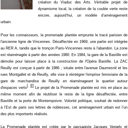
création du Viaduc des Arts. Véritable projet de
dynamisme local, la création de la coulée verte reste
encore, aujourd’hui, un modèle d’aménagement
urbain.
Pour les connaisseurs, la promenade plantée emprunte le tracé parisien de
l'ancienne ligne de Vincennes. Désaffectée en 1969, une partie est intégrée
au RER A, tandis que le tronçon Paris-Vincennes reste à l'abandon.
La zone
est réaménagée à partir des années 1980. En 1984, la gare de la Bastille est
démolie pour laisser place à la construction de l'Opéra Bastille. La ZAC
Reuilly est conçue à partir de 1986 ; située entre l'avenue Daumesnil et les
rues Montgallet et de Reuilly, elle vise à réintégrer l'emprise ferroviaire de la
gare de marchandise de Reuilly en réaménageant le quartier autour
[
.
][]
d'espaces verts
Le projet de la Promenade plantée est mis en place au
même moment afin de réutiliser le reste de la ligne désaffectée, entre
Bastille et la porte de Montempoivre. Volonté politique, souhait de redonner
à l’Est de paris ses lettres de noblesses, cet aménagement urbain est l’un
des plus importants réalisés.
La Promenade plantée est créée par le paysagiste Jacques Vergely et