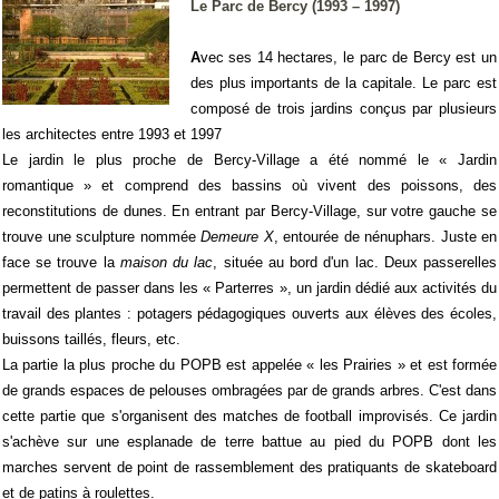
Le Parc de Bercy (1993 – 1997)
A
vec ses 14 hectares, le parc de Bercy est un
des plus importants de la capitale. Le parc est
composé de trois jardins conçus par plusieurs
les architectes entre 1993 et 1997
Le jardin le plus proche de Bercy-Village a été nommé le « Jardin
romantique » et comprend des bassins où vivent des poissons, des
reconstitutions de dunes. En entrant par Bercy-Village, sur votre gauche se
trouve une sculpture nommée
Demeure X
, entourée de nénuphars. Juste en
face se trouve la
maison du lac
, située au bord d'un lac. Deux passerelles
permettent de passer dans les « Parterres », un jardin dédié aux activités du
travail des plantes : potagers pédagogiques ouverts aux élèves des écoles,
buissons taillés, fleurs, etc.
La partie la plus proche du POPB est appelée « les Prairies » et est formée
de grands espaces de pelouses ombragées par de grands arbres. C'est dans
cette partie que s'organisent des matches de football improvisés. Ce jardin
s'achève sur une esplanade de terre battue au pied du POPB dont les
marches servent de point de rassemblement des pratiquants de skateboard
et de patins à roulettes.