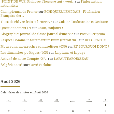
[POINT DE VUE] Philippe, l’homme qui « veut...
sur
l'information
nationaliste
Championnat de France
sur
ECHIQUIER LEMPDAIS - Fédération
Française des...
Toast de chèvre frais et betterave
sur
Cuisine Toulousaine et Occitane
Questionnement (7)
sur
Court, toujours !
Biographie: Journal de classe journal d'une vie
sur
Post & Scriptum
Respice Domine in testamentum tuum (Introit du...
sur
BELGICATHO
Mougeons, moutruches et muselières (636)
sur
ET POURQUOI DONC ?
Les dimanches poétiques (405)
sur
La plume et la page
Activité de notre Compte ”X”...
sur
LAFAUTEAROUSSEAU
*Algériennes*
sur
Carré Verlaine
Août 2026
Calendrier des notes en Août 2026
D
L
M
M
J
V
S
1
2
3
4
5
6
7
8