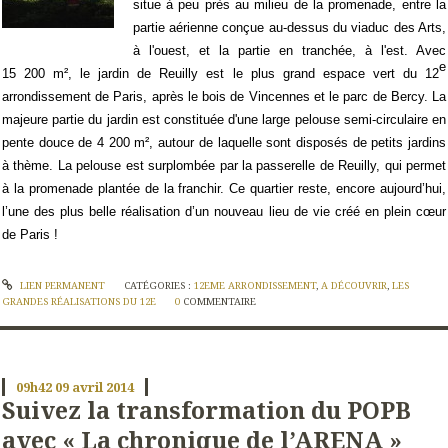
situe à peu près au milieu de la promenade, entre la
partie aérienne conçue au-dessus du viaduc des Arts,
à l'ouest, et la partie en tranchée, à l'est. Avec
e
15 200 m², le jardin de Reuilly est le plus grand espace vert du 12
arrondissement de Paris, après le bois de Vincennes et le parc de Bercy. La
majeure partie du jardin est constituée d'une large pelouse semi-circulaire en
pente douce de 4 200 m², autour de laquelle sont disposés de petits jardins
à thème. La pelouse est surplombée par la passerelle de Reuilly, qui permet
à la promenade plantée de la franchir. Ce quartier reste, encore aujourd’hui,
l’une des plus belle réalisation d’un nouveau lieu de vie créé en plein cœur
de Paris !
LIEN PERMANENT
CATÉGORIES :
12EME ARRONDISSEMENT
,
A DÉCOUVRIR
,
LES
GRANDES RÉALISATIONS DU 12E
0
COMMENTAIRE
09h42
09
avril 2014
Suivez la transformation du POPB
avec « La chronique de l’ARENA »