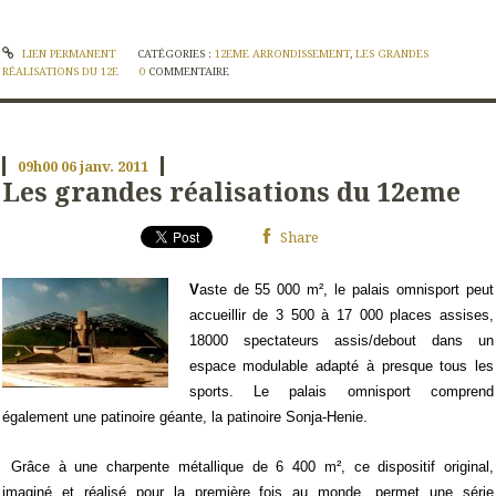
LIEN PERMANENT
CATÉGORIES :
12EME ARRONDISSEMENT
,
LES GRANDES
RÉALISATIONS DU 12E
0
COMMENTAIRE
09h00
06
janv. 2011
Les grandes réalisations du 12eme
Share
V
aste de 55 000 m², le palais omnisport peut
accueillir de 3 500 à 17 000 places assises,
18000 spectateurs assis/debout dans un
espace modulable adapté à presque tous les
sports. Le palais omnisport comprend
également une patinoire géante, la patinoire Sonja-Henie.
Grâce à une charpente métallique de 6 400 m², ce dispositif original,
imaginé et réalisé pour la première fois au monde, permet une série