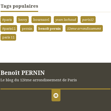
Tags populaires
#paris
bercy
bournazel
yvan lachaud
paris12
#paris12
pernin
benoît pernin
12eme arrondissement
paris 12
Benoît PERNIN
Le blog du 12ème arrondissement de Paris