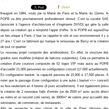
Share
I
nauguré en 1984, voulu par la Mairie de Paris et la Mairie du 12eme, le
POPB va être prochainement profondément rénové. C’est la société SAE
(associée à l’agence d’architecture et d’ingénierie DVVD) qui gère la salle
depuis sa création qui a remporté l’appel d’offre. Si le POPB est aujourd’hui
un lieu unique à Paris, il faut se rappeler le site et son environnement il y a
27 ans ! C’est ce bâtiment qui marque le renouveau de Bercy et la création
de tout ce quartier.
Le nouveau projet comporte des améliorations. En effet, la structure des
gradins sera modifiée (création de balcons suspendus). Cela va permettre la
création d’une coursive composée de 52 loges VIP mais aussi au POPB
d’accueillir 21,000 personnes en configuration concert (17,000 actuellement).
En configuration basket, la capacité passera de 15,000 à 17,500 places. A
noter que le passage d’une configuration à une autre ( basket <=> concert)
se fera seulement en 4 heures (4 jours actuellement). Il est également prévu
la création de 2 nouveaux halls d’entrée (un de 2500 m² avec accès direct
au métro et un second coté seine), de 3000m² de salons pour accueillir des
séminaires, de commerces, de restaurants …
Afin de respecter le plan climat de la ville de Paris (division des