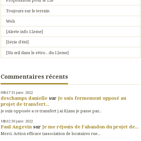
Propositions pour le 12e
Toujours sur le terrain
Web
[Alerte info 12eme]
[Série d'été]
[Un œil dans le rétro…du 12eme]
Commentaires récents
09h17
31
janv. 2022
deschamps danielle
sur
Je suis fermement opposé au
projet de transfert...
je suis opposée a ce transfert j ai 82ans je passe par...
18h32
30
janv. 2022
Paul Angevin
sur
Je me réjouis de l’abandon du projet de...
Merci. Action efficace (association de locataires rue...