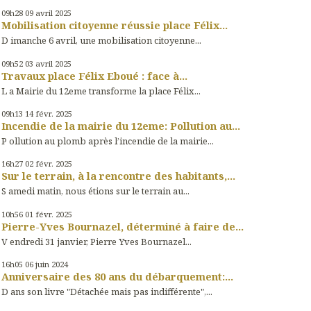
09h28
09
avril 2025
Mobilisation citoyenne réussie place Félix...
D imanche 6 avril, une mobilisation citoyenne...
09h52
03
avril 2025
Travaux place Félix Eboué : face à...
L a Mairie du 12eme transforme la place Félix...
09h13
14
févr. 2025
Incendie de la mairie du 12eme: Pollution au...
P ollution au plomb après l’incendie de la mairie...
16h27
02
févr. 2025
Sur le terrain, à la rencontre des habitants,...
S amedi matin, nous étions sur le terrain au...
10h56
01
févr. 2025
Pierre-Yves Bournazel, déterminé à faire de...
V endredi 31 janvier, Pierre Yves Bournazel...
16h05
06
juin 2024
Anniversaire des 80 ans du débarquement:...
D ans son livre "Détachée mais pas indifférente",...