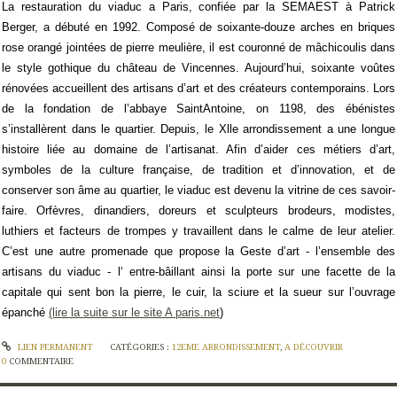
La restauration du viaduc a Paris, confiée par la SEMAEST à Patrick
Berger, a débuté en 1992. Composé de soixante-douze arches en briques
rose orangé jointées de pierre meulière, il est couronné de mâchicoulis dans
le style gothique du château de Vincennes. Aujourd’hui, soixante voûtes
rénovées accueillent des artisans d’art et des créateurs contemporains. Lors
de la fondation de l’abbaye Saint­Antoine, on 1198, des ébénistes
s’installèrent dans le quartier. Depuis, le Xlle arrondissement a une longue
histoire liée au domaine de l’artisanat. Afin d’aider ces métiers d’art,
symboles de la culture française, de tradition et d’innovation, et de
conserver son âme au quartier, le viaduc est devenu la vitrine de ces savoir-
faire. Orfèvres, dinandiers, doreurs et sculpteurs brodeurs, modistes,
luthiers et facteurs de trompes y travaillent dans le calme de leur atelier.
C’est une autre promenade que propose la Geste d’art - l’ensemble des
artisans du viaduc - l‘ entre-bâillant ainsi la porte sur une facette de la
capitale qui sent bon la pierre, le cuir, la sciure et la sueur sur l’ouvrage
épanché
(lire la suite sur le site A paris.net
)
LIEN PERMANENT
CATÉGORIES :
12EME ARRONDISSEMENT
,
A DÉCOUVRIR
0
COMMENTAIRE