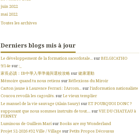
juin 2022
mai 2022
Toutes les archives
Derniers blogs mis à jour
Le développement de la formation sacerdotale...
sur
BELGICATHO
9/14e
sur
;_
家長必讀：IB中學入學準備與選校攻略
sur
健康運動
Mémoire quand tu nous retiens
sur
Réflexions du Miroir
Carton jaune à Laurence Ferrari : l’Arcom...
sur
l'information nationaliste
Coucou revoilà les cagoulés.
sur
Le vieux templier
Le manuel de la vie sauvage (Alain Saury)
sur
ET POURQUOI DONC ?
supposant que nous sommes instruits de tout,...
sur
VIE DU CHATEAU à
FERNEY
Luminous de Guillem Marí
sur
Books are my Wonderland
Projet 52-2026 #32 Ville / Village
sur
Petits Propos Décousus