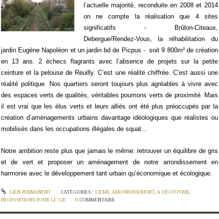
l’actuelle majorité, reconduite en 2008 et 2014
on ne compte la réalisation que 4 sites
significatifs - Brûlon-Citeaux,
Debergue/Rendez-Vous, la réhabilitation du
jardin Eugène Napoléon et un jardin bd de Picpus -
soit 9 800m² de création
en 13 ans. 2 échecs flagrants avec l’absence de projets sur la petite
ceinture et la pelouse de Reuilly. C’est une réalité chiffrée. C’est aussi une
réalité politique. Nos quartiers seront toujours plus agréables à vivre avec
des espaces verts de qualités, véritables poumons verts de proximité. Mais
il est vrai que les élus verts et leurs alliés ont été plus préoccupés par la
création d’aménagements urbains davantage idéologiques que réalistes ou
mobilisés dans les occupations illégales de squat…
Notre ambition reste plus que jamais le même: retrouver un équilibre de gris
et de vert et proposer un aménagement de notre arrondissement en
harmonie avec le développement tant urbain qu’économique et écologique.
LIEN PERMANENT
CATÉGORIES :
12EME ARRONDISSEMENT
,
A DÉCOUVRIR
,
PROPOSITIONS POUR LE 12E
0
COMMENTAIRE