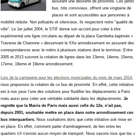
assurant une desserte de proximité. Ces petits
bus, très conviviaux, offrent une vingtaine de
places et sont accessibles aux personnes à
mobilité réduite. Non polluants et silencieux, ils respectent notre "qualité de
ville". Le 1er juillet 2004, le STIF donne son accord pour créer à titre
expérimental une ligne circulaire au départ de la place Gambetta baptisée «
Traverse de Charonne » desservant le XXe arrondissement en assurant des
correspondances avec le métro à plusieurs stations dont le terminus. Entre
2005 et 2013 suivront la création de lignes dans les 13eme, 14eme, 15eme,
17eme, 18eme et 19eme arrondissement.
Lors de la campagne pour les élections municipales du mois de mars 2014
,
nous proposions la création de ce bus de proximité. En effet, cette initiative
est à nos yeux l’une des solutions pour fluidifier les déplacements à Paris
mais aussi pour créer une véritable solidarité dans les déplacements.
Je
regrette que la Mairie de Paris mais aussi celle du 12e, n’ait pas,
depuis 2001, souhaitée mettre en place dans notre arrondissement ces
bus interquartiers.
Nous souhaitons donc que cette initiative soit mise en
en place. En effet, comment parler d’aménagement, de lien entre les
quartiers s'il n’existe aucun moyen de transport. Nous savons tous que les «