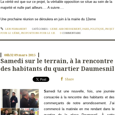
La vérité est que sur ce projet, la véritable opposition se situe au sein de la
majorité et nulle part ailleurs…. A suivre….
Une prochaine réunion se déroulera en juin à la mairie du 12eme
LIEN PERMANENT
CATÉGORIES :
12EME ARRONDISSEMENT
,
PARIS
,
POLITIQUE
,
PROJET
POUR LE 12ÈME
,
PROPOSITIONS POUR LE 12E
0
COMMENTAIRE
08h32
09
mars 2015
Samedi sur le terrain, à la rencontre
des habitants du quartier Daumesnil
Share
S
amedi fut une nouvelle, fois, une journée
consacrée à la rencontre des habitants et des
commerçants de notre arrondissement. J’ai
commencé la matinée en me rendant dans le
quartier de la place Daumesnil. À cette