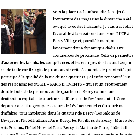
Vers la place Lachambeaudie, le sujet de
l’ouverture des magasins le dimanche a été
évoqué avec des habitants. Je suis à cet effet
favorable à la création d’une zone PUCE à
Bercy Village et, parallèlement, au
lancement d’une dynamique dédié aux
commerces de proximité. Celle-ci permettra
d’associer les talents, les compétences et les énergies de chacun. L’enjeu
est de taille car il s’agit de promouvoir cette économie de proximité qui
participe à la qualité de la vie de nos quartiers. J’ai enfin rencontré l’un
des responsables du GIE « PARIS B. EVENTS » qui est un groupement
dont le but est de promouvoir le quartier de Bercy comme une
destination capitale de tourisme d’affaires et de l’événementiel. Créé
depuis 3 ans, il regroupe 6 acteurs de l'événementiel et du tourisme
d'affaires, tous implantés dans le quartier de Bercy (Les Salons de
l’Aveyron , l’hôtel Pullman Paris Bercy, les Pavillons de Bercy - Musée des
Arts Forains, l’hôtel Novotel Paris Bercy, la Marina de Paris, l’hôtel all
seasons Paris Bercy. C’est sur le terrain au cœur de nos quartiers, loin de