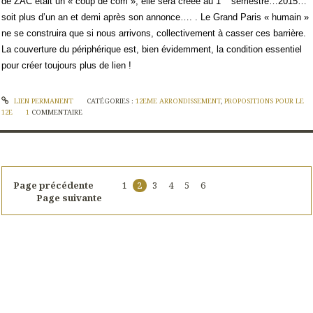
de ZAC était un « coup de com », elle sera créée au 1
semestre…2015…
soit plus d’un an et demi après son annonce…. . Le Grand Paris « humain »
ne se construira que si nous arrivons, collectivement à casser ces barrière.
La couverture du périphérique est, bien évidemment, la condition essentiel
pour créer toujours plus de lien !
LIEN PERMANENT
CATÉGORIES :
12EME ARRONDISSEMENT
,
PROPOSITIONS POUR LE
12E
1
COMMENTAIRE
Page précédente
1
2
3
4
5
6
Page suivante