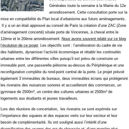
Générales toute la semaine à la Mairie du 12e
arrondissement. Cette consultation porte sur la
mise en compatibilité du Plan local d’urbanisme aux futurs aménagements.
Il y a un an était approuvé au
conseil de Paris la création d’une ZAC (Zone
d’aménagement concerté) située porte de Vincennes, à cheval entre le
12ème et le 20ème arrondissement.
Nous avons souvent relaté sur ce blog
l’évolution de ce projet
. Les objectifs sont : l’amélioration
du cadre de vie
des habitants, dynamiser l’activité économique et rétablir les continuités
urbaines entre les différentes villes puisqu’il est prévu de construire un
immeuble pont, une passerelle piétonne au-dessus du Périphérique et une
reconfiguration complète du rond-point central de la porte
. Le projet prévoit
également 3 immeubles de bureaux, deux immeubles écrans qui protégeront
les riverains des nuisances sonores et accueilleront des commerces, u
n
gymnase de 2500m², un centre des cultures urbaines et 2500m² de
logements aux étudiants et jeunes travailleurs
.
Lors des réunions de concertation,
les riverains se sont exprimés sur
l’importance des squares et des espaces verts sur leur secteur et leur
besoin de complémentarité. Ils ont souligné aussi l’intérêt d’une
diversification des usages des rez-de-chaussée et, d’une manière plus