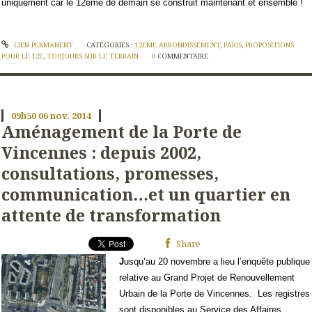
uniquement
car le 12eme de demain se construit maintenant et ensemble !
LIEN PERMANENT
CATÉGORIES :
12EME ARRONDISSEMENT
,
PARIS
,
PROPOSITIONS
POUR LE 12E
,
TOUJOURS SUR LE TERRAIN
0
COMMENTAIRE
09h50
06
nov. 2014
Aménagement de la Porte de
Vincennes : depuis 2002,
consultations, promesses,
communication…et un quartier en
attente de transformation
Share
J
usqu’au 20 novembre a lieu
l’enquête publique
relative au Grand Projet de Renouvellement
Urbain de la Porte de Vincennes.
Les registres
sont disponibles au Service des Affaires